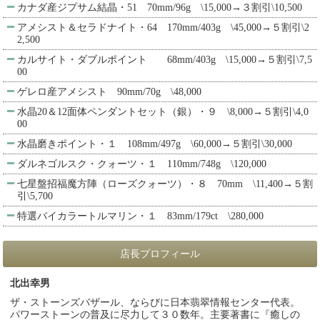
カナダ産ジプサム結晶・51 70mm/96g \15,000→３割引\10,500
アメシスト＆セラドナイト・64 170mm/403g \45,000→５割引\2
2,500
カルサイト・ダブルポイント 68mm/403g \15,000→５割引\7,5
00
ゲレロ産アメシスト 90mm/70g \48,000
水晶20＆12面体ペンダントセット（銀）・９ \8,000→５割引\4,0
00
水晶磨きポイント・１ 108mm/497g \60,000→５割引\30,000
ダルネゴルスク・クォーツ・１ 110mm/748g \120,000
七星盤招福魔方陣（ローズクォーツ）・８ 70mm \11,400→５割
引\5,700
特選バイカラートルマリン・１ 83mm/179ct \280,000
店長プロフィール
北出幸男
ザ・ストーンズバザール、ならびに日本翡翠情報センター代表。
パワーストーンの普及に尽力して３０数年。主要著書に『癒しの