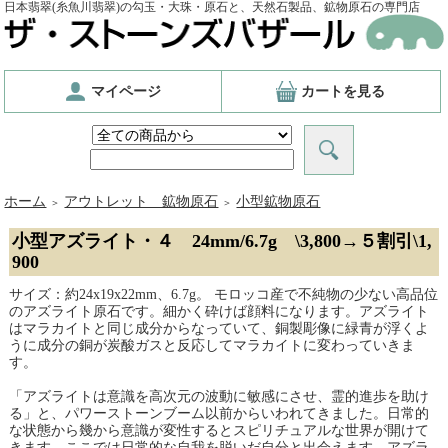
日本翡翠(糸魚川翡翠)の勾玉・大珠・原石と、天然石製品、鉱物原石の専門店
マイページ
カートを見る
ホーム
アウトレット 鉱物原石
小型鉱物原石
＞
＞
小型アズライト・４ 24mm/6.7g \3,800→５割引\1,
900
サイズ：約24x19x22mm、6.7g。 モロッコ産で不純物の少ない高品位
のアズライト原石です。細かく砕けば顔料になります。アズライト
はマラカイトと同じ成分からなっていて、銅製彫像に緑青が浮くよ
うに成分の銅が炭酸ガスと反応してマラカイトに変わっていきま
す。
「アズライトは意識を高次元の波動に敏感にさせ、霊的進歩を助け
る」と、パワーストーンブーム以前からいわれてきました。日常的
な状態から幾から意識が変性するとスピリチュアルな世界が開けて
きます。ここでは日常的な自我を脱いだ自分と出会えます。アズラ