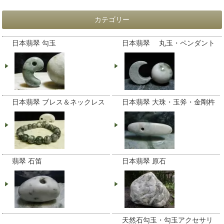
カテゴリー
日本翡翠 勾玉
日本翡翠 丸玉・ペンダント
日本翡翠 ブレス＆ネックレス
日本翡翠 大珠・玉斧・金剛杵
翡翠 石笛
日本翡翠 原石
天然石勾玉・勾玉アクセサリ