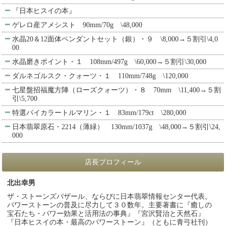
『日本ヒスイの本』
ゲレロ産アメシスト 90mm/70g \48,000
水晶20＆12面体ペンダントセット（銀）・９ \8,000→５割引\4,0
00
水晶磨きポイント・１ 108mm/497g \60,000→５割引\30,000
ダルネゴルスク・クォーツ・１ 110mm/748g \120,000
七星盤招福魔方陣（ローズクォーツ）・８ 70mm \11,400→５割
引\5,700
特選バイカラートルマリン・１ 83mm/179ct \280,000
日本翡翠原石・2214（薄緑） 130mm/1037g \48,000→５割引\24,
000
店長プロフィール
北出幸男
ザ・ストーンズバザール、ならびに日本翡翠情報センター代表。
パワーストーンの普及に尽力して３０数年。主要著書に『癒しの
宝石たち・パワー効果と活用法の事典』『宮沢賢治と天然石』
『日本ヒスイの本・最高のパワーストーン』（ともに青弓社刊）