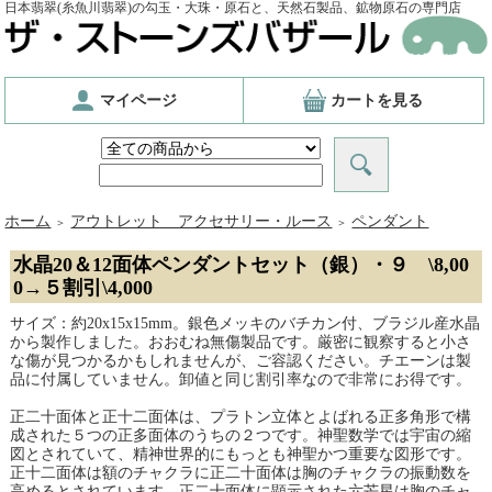
日本翡翠(糸魚川翡翠)の勾玉・大珠・原石と、天然石製品、鉱物原石の専門店
マイページ
カートを見る
ホーム
アウトレット アクセサリー・ルース
ペンダント
＞
＞
水晶20＆12面体ペンダントセット（銀）・９ \8,00
0→５割引\4,000
サイズ：約20x15x15mm。銀色メッキのバチカン付、ブラジル産水晶
から製作しました。おおむね無傷製品です。厳密に観察すると小さ
な傷が見つかるかもしれませんが、ご容認ください。チエーンは製
品に付属していません。卸値と同じ割引率なので非常にお得です。
正二十面体と正十二面体は、プラトン立体とよばれる正多角形で構
成された５つの正多面体のうちの２つです。神聖数学では宇宙の縮
図とされていて、精神世界的にもっとも神聖かつ重要な図形です。
正十二面体は額のチャクラに正二十面体は胸のチャクラの振動数を
高めるとされています。正二十面体に顕示された六芒星は胸のチャ