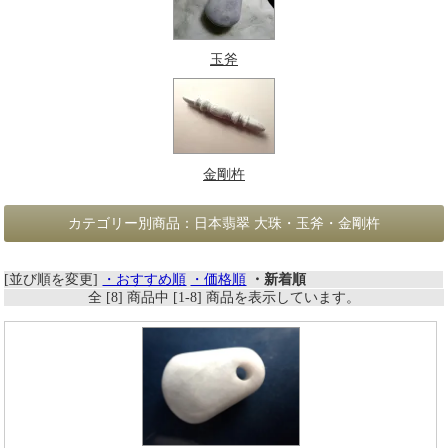
玉斧
金剛杵
カテゴリー別商品：日本翡翠 大珠・玉斧・金剛杵
[並び順を変更]
・おすすめ順
・価格順
・新着順
全 [8] 商品中 [1-8] 商品を表示しています。