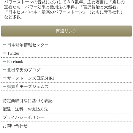
パワーストーンの普及に尽力して３０数年。主要著書に『癒しの
宝石たち・パワー効果と活用法の事典』『宮沢賢治と天然石』
『日本ヒスイの本・最高のパワーストーン』（ともに青弓社刊）
など多数。
関連リンク
日本翡翠情報センター
Twitter
Facebook
北出幸男のブログ
ザ・ストーンズ日記SHRI
姉妹店モーズジェムズ
特定商取引法に基づく表記
配達・送料・お支払方法
プライバシーポリシー
お問い合わせ