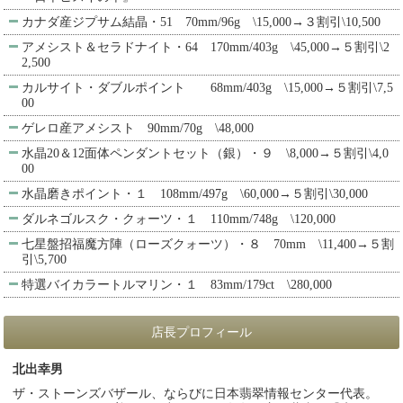
カナダ産ジプサム結晶・51 70mm/96g \15,000→３割引\10,500
アメシスト＆セラドナイト・64 170mm/403g \45,000→５割引\2
2,500
カルサイト・ダブルポイント 68mm/403g \15,000→５割引\7,5
00
ゲレロ産アメシスト 90mm/70g \48,000
水晶20＆12面体ペンダントセット（銀）・９ \8,000→５割引\4,0
00
水晶磨きポイント・１ 108mm/497g \60,000→５割引\30,000
ダルネゴルスク・クォーツ・１ 110mm/748g \120,000
七星盤招福魔方陣（ローズクォーツ）・８ 70mm \11,400→５割
引\5,700
特選バイカラートルマリン・１ 83mm/179ct \280,000
店長プロフィール
北出幸男
ザ・ストーンズバザール、ならびに日本翡翠情報センター代表。