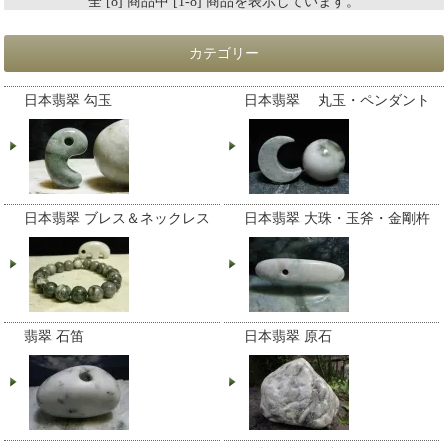
全 [8] 商品中 [1-8] 商品を表示しています。
カテゴリー
日本翡翠 勾玉
日本翡翠 丸玉・ペンダント
日本翡翠 ブレス＆ネックレス
日本翡翠 大珠・玉斧・金剛杵
翡翠 石笛
日本翡翠 原石