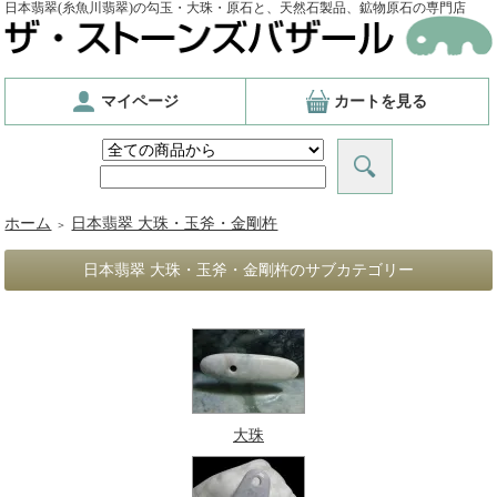
日本翡翠(糸魚川翡翠)の勾玉・大珠・原石と、天然石製品、鉱物原石の専門店
マイページ
カートを見る
ホーム
日本翡翠 大珠・玉斧・金剛杵
＞
日本翡翠 大珠・玉斧・金剛杵のサブカテゴリー
大珠