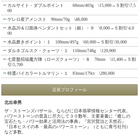
カルサイト・ダブルポイント 68mm/403g \15,000→５割引\7,5
00
ゲレロ産アメシスト 90mm/70g \48,000
水晶20＆12面体ペンダントセット（銀）・９ \8,000→５割引\4,0
00
水晶磨きポイント・１ 108mm/497g \60,000→５割引\30,000
ダルネゴルスク・クォーツ・１ 110mm/748g \120,000
七星盤招福魔方陣（ローズクォーツ）・８ 70mm \11,400→５割
引\5,700
特選バイカラートルマリン・１ 83mm/179ct \280,000
店長プロフィール
北出幸男
ザ・ストーンズバザール、ならびに日本翡翠情報センター代表。
パワーストーンの普及に尽力して３０数年。主要著書に『癒しの
宝石たち・パワー効果と活用法の事典』『宮沢賢治と天然石』
『日本ヒスイの本・最高のパワーストーン』（ともに青弓社刊）
など多数。