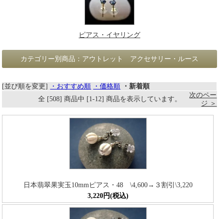
ピアス・イヤリング
カテゴリー別商品：アウトレット アクセサリー・ルース
[並び順を変更]
・おすすめ順
・価格順
・新着順
次のペー
全 [508] 商品中 [1-12] 商品を表示しています。
ジ ＞
日本翡翠果実玉10mmピアス・48 \4,600→３割引\3,220
3,220円(税込)