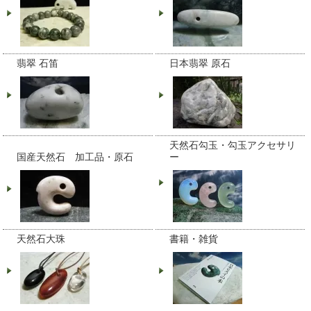
翡翠 石笛
日本翡翠 原石
天然石勾玉・勾玉アクセサリ
国産天然石 加工品・原石
ー
天然石大珠
書籍・雑貨