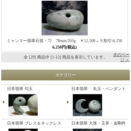
ミャンマー翡翠石笛・72 78mm/203g ￥12,500→５割引\6,250
6,250円(税込)
次のペー
全 [29] 商品中 [1-12] 商品を表示しています。
ジ ＞
カテゴリー
日本翡翠 勾玉
日本翡翠 丸玉・ペンダント
日本翡翠 ブレス＆ネックレス
日本翡翠 大珠・玉斧・金剛杵