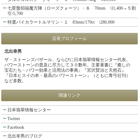
七星盤招福魔方陣（ローズクォーツ）・８ 70mm \11,400→５割
引\5,700
特選バイカラートルマリン・１ 83mm/179ct \280,000
店長プロフィール
北出幸男
ザ・ストーンズバザール、ならびに日本翡翠情報センター代表。
パワーストーンの普及に尽力して３０数年。主要著書に『癒しの
宝石たち・パワー効果と活用法の事典』『宮沢賢治と天然石』
『日本ヒスイの本・最高のパワーストーン』（ともに青弓社刊）
など多数。
関連リンク
日本翡翠情報センター
Twitter
Facebook
北出幸男のブログ