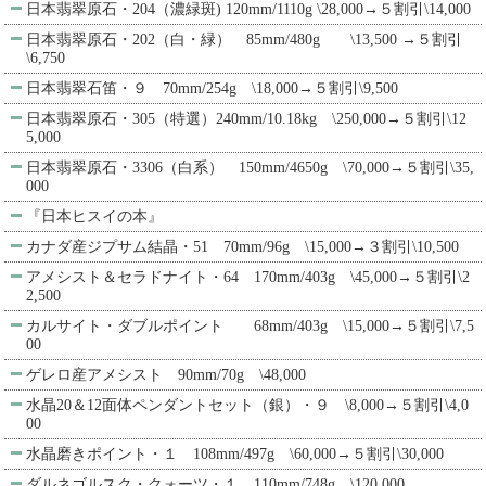
日本翡翠原石・204（濃緑斑) 120mm/1110g \28,000→５割引\14,000
日本翡翠原石・202（白・緑） 85mm/480g \13,500 →５割引
\6,750
日本翡翠石笛・９ 70mm/254g \18,000→５割引\9,500
日本翡翠原石・305（特選）240mm/10.18kg \250,000→５割引\12
5,000
日本翡翠原石・3306（白系） 150mm/4650g \70,000→５割引\35,
000
『日本ヒスイの本』
カナダ産ジプサム結晶・51 70mm/96g \15,000→３割引\10,500
アメシスト＆セラドナイト・64 170mm/403g \45,000→５割引\2
2,500
カルサイト・ダブルポイント 68mm/403g \15,000→５割引\7,5
00
ゲレロ産アメシスト 90mm/70g \48,000
水晶20＆12面体ペンダントセット（銀）・９ \8,000→５割引\4,0
00
水晶磨きポイント・１ 108mm/497g \60,000→５割引\30,000
ダルネゴルスク・クォーツ・１ 110mm/748g \120,000