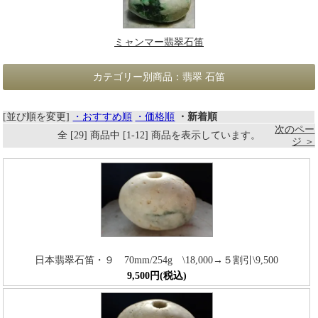
ミャンマー翡翠石笛
カテゴリー別商品：翡翠 石笛
[並び順を変更]
・おすすめ順
・価格順
・新着順
次のペー
全 [29] 商品中 [1-12] 商品を表示しています。
ジ ＞
日本翡翠石笛・９ 70mm/254g \18,000→５割引\9,500
9,500円(税込)