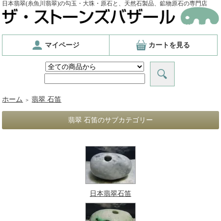
日本翡翠(糸魚川翡翠)の勾玉・大珠・原石と、天然石製品、鉱物原石の専門店
マイページ
カートを見る
ホーム
翡翠 石笛
＞
翡翠 石笛のサブカテゴリー
日本翡翠石笛