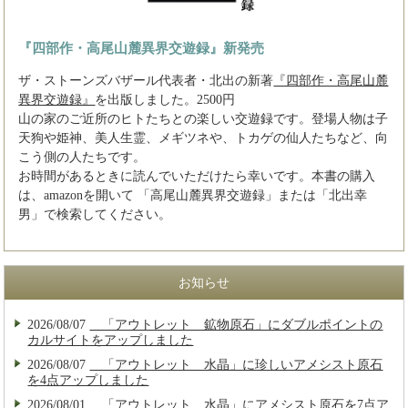
『四部作・高尾山麓異界交遊録』新発売
ザ・ストーンズバザール代表者・北出の新著
『四部作・高尾山麓
異界交遊録』
を出版しました。2500円
山の家のご近所のヒトたちとの楽しい交遊録です。登場人物は子
天狗や姫神、美人生霊、メギツネや、トカゲの仙人たちなど、向
こう側の人たちです。
お時間があるときに読んでいただけたら幸いです。本書の購入
は、amazonを開いて 「高尾山麓異界交遊録」または「北出幸
男」で検索してください。
お知らせ
2026/08/07
「アウトレット 鉱物原石」にダブルポイントの
カルサイトをアップしました
2026/08/07
「アウトレット 水晶」に珍しいアメシスト原石
を4点アップしました
2026/08/01
「アウトレット 水晶」にアメシスト原石を7点ア