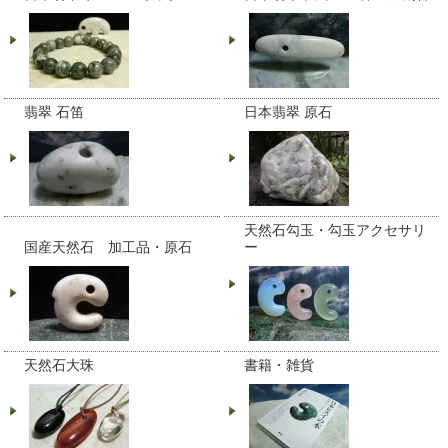
翡翠 石笛
日本翡翠 原石
天然石勾玉・勾玉アクセサリ
国産天然石 加工品・原石
ー
天然石大珠
書籍・雑貨