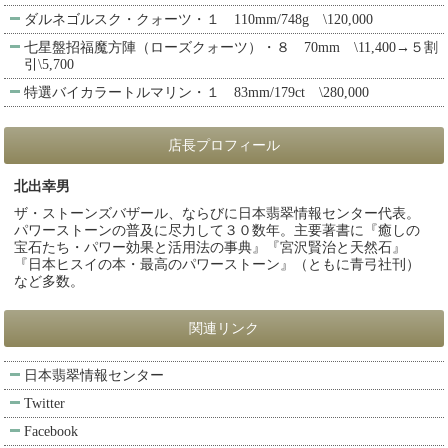
ダルネゴルスク・クォーツ・１ 110mm/748g \120,000
七星盤招福魔方陣（ローズクォーツ）・８ 70mm \11,400→５割
引\5,700
特選バイカラートルマリン・１ 83mm/179ct \280,000
店長プロフィール
北出幸男
ザ・ストーンズバザール、ならびに日本翡翠情報センター代表。
パワーストーンの普及に尽力して３０数年。主要著書に『癒しの
宝石たち・パワー効果と活用法の事典』『宮沢賢治と天然石』
『日本ヒスイの本・最高のパワーストーン』（ともに青弓社刊）
など多数。
関連リンク
日本翡翠情報センター
Twitter
Facebook