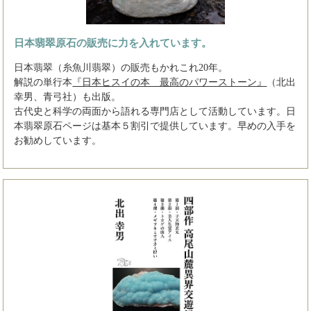
日本翡翠原石の販売に力を入れています。
日本翡翠（糸魚川翡翠）の販売もかれこれ20年。
解説の単行本
『日本ヒスイの本 最高のパワーストーン』
（北出
幸男、青弓社）も出版。
古代史と科学の両面から語れる専門店として活動しています。日
本翡翠原石ページは基本５割引で提供しています。早めの入手を
お勧めしています。