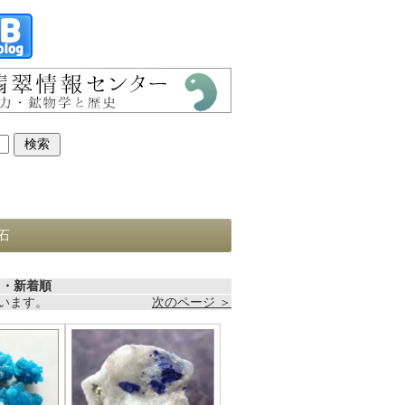
石
・新着順
しています。
次のページ ＞