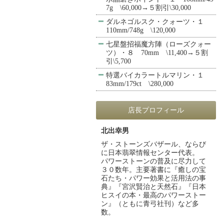
7g \60,000→５割引\30,000
ダルネゴルスク・クォーツ・１
110mm/748g \120,000
七星盤招福魔方陣（ローズクォー
ツ）・８ 70mm \11,400→５割
引\5,700
特選バイカラートルマリン・１
83mm/179ct \280,000
店長プロフィール
北出幸男
ザ・ストーンズバザール、ならび
に日本翡翠情報センター代表。
パワーストーンの普及に尽力して
３０数年。主要著書に『癒しの宝
石たち・パワー効果と活用法の事
典』『宮沢賢治と天然石』『日本
ヒスイの本・最高のパワーストー
ン』（ともに青弓社刊）など多
数。