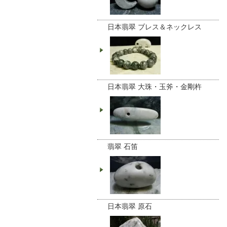
日本翡翠 ブレス＆ネックレス
日本翡翠 大珠・玉斧・金剛杵
翡翠 石笛
日本翡翠 原石