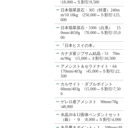
\18,000→５割引\9,500
日本翡翠原石・305（特選）240m
m/10.18kg \250,000→５割引\125,
000
日本翡翠原石・3306（白系） 15
0mm/4650g \70,000→５割引\35,0
00
『日本ヒスイの本』
カナダ産ジプサム結晶・51 70m
m/96g \15,000→３割引\10,500
アメシスト＆セラドナイト・64
170mm/403g \45,000→５割引\22,
500
カルサイト・ダブルポイント
68mm/403g \15,000→５割引\7,50
0
ゲレロ産アメシスト 90mm/70g
\48,000
水晶20＆12面体ペンダントセット
（銀）・９ \8,000→５割引\4,000
水晶磨きポイント・１ 108mm/49