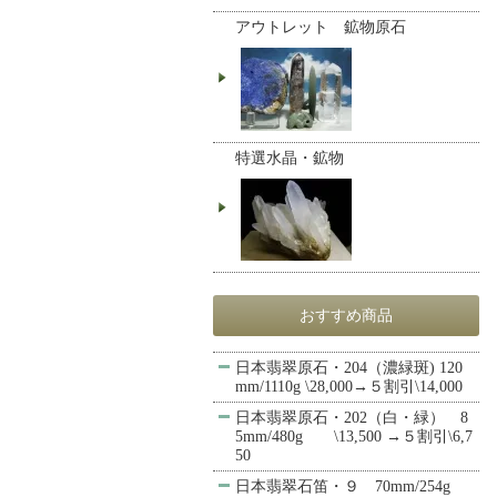
アウトレット 鉱物原石
特選水晶・鉱物
おすすめ商品
日本翡翠原石・204（濃緑斑) 120
mm/1110g \28,000→５割引\14,000
日本翡翠原石・202（白・緑） 8
5mm/480g \13,500 →５割引\6,7
50
日本翡翠石笛・９ 70mm/254g