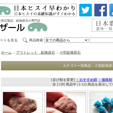
天然石製品、鉱物原石の専門店
ートを見る
商品検索
ホーム
アウトレット 鉱物原石
小型鉱物原石
＞
＞
カテゴリー別商品：小型鉱物原
[並び順を変更]
・おすすめ順
・価格順
全 [138] 商品中 [1-12] 商品を表示