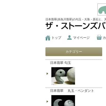
日本翡翠(糸魚川翡翠)の勾玉・大珠・原石と、
トップ
マイページ
カ
カテゴリー
日本翡翠 勾玉
日本翡翠 丸玉・ペンダント