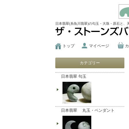
日本翡翠(糸魚川翡翠)の勾玉・大珠・原石と、
トップ
マイページ
カ
カテゴリー
日本翡翠 勾玉
日本翡翠 丸玉・ペンダント