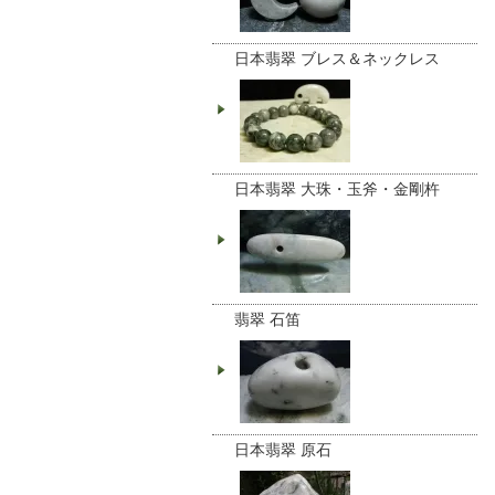
日本翡翠 ブレス＆ネックレス
日本翡翠 大珠・玉斧・金剛杵
翡翠 石笛
日本翡翠 原石