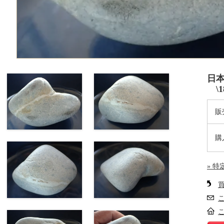
日本
\1
販
購
» 