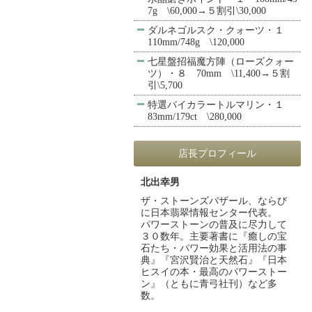
7g \60,000→５割引\30,000
ダルネゴルスク・クォーツ・１
110mm/748g \120,000
七星盤招福魔方陣（ローズクォー
ツ）・８ 70mm \11,400→５割
引\5,700
特選バイカラートルマリン・１
83mm/179ct \280,000
店長プロフィール
北出幸男
ザ・ストーンズバザール、ならび
に日本翡翠情報センター代表。
パワーストーンの普及に尽力して
３０数年。主要著書に『癒しの宝
石たち・パワー効果と活用法の事
典』『宮沢賢治と天然石』『日本
ヒスイの本・最高のパワーストー
ン』（ともに青弓社刊）など多
数。