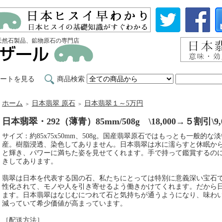
天然石製品、鉱物原石の専門店
ートを見る
商品検索
ホーム
日本翡翠 原石
日本翡翠１～5万円
＞
＞
日本翡翠・292（薄青）85mm/508g \18,000→５割引\9
サイズ：約85x75x50mm、508g。国産翡翠原石ではもっとも一般
産。樹脂浸透、染色してありません。日本翡翠は水に濡らすと休眠か
と輝き、パワーに満ちた姿を見せてくれます。手で持って鑑賞するの
きしてあります。
翡翠は日本を代表する国の石、私たちにとっては特別に意義深い宝石
性化されて、モノや人を引き寄せるよう働きかけてくれます。だから
ます。日本翡翠はなじむにつれて石と気持ちが通うようになり、味わ
減っていて希少価値が高まっています。
［配送方法］