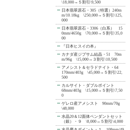
\18,000→５割引\9,500
日本翡翠原石・305（特選）240m
m/10.18kg \250,000→５割引\125,
000
日本翡翠原石・3306（白系） 15
0mm/4650g \70,000→５割引\35,0
00
『日本ヒスイの本』
カナダ産ジプサム結晶・51 70m
m/96g \15,000→３割引\10,500
アメシスト＆セラドナイト・64
170mm/403g \45,000→５割引\22,
500
カルサイト・ダブルポイント
68mm/403g \15,000→５割引\7,50
0
ゲレロ産アメシスト 90mm/70g
\48,000
水晶20＆12面体ペンダントセット
（銀）・９ \8,000→５割引\4,000
水晶磨きポイント・１ 108mm/49