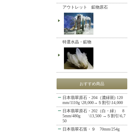
アウトレット 鉱物原石
特選水晶・鉱物
おすすめ商品
日本翡翠原石・204（濃緑斑) 120
mm/1110g \28,000→５割引\14,000
日本翡翠原石・202（白・緑） 8
5mm/480g \13,500 →５割引\6,7
50
日本翡翠石笛・９ 70mm/254g