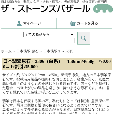
日本翡翠(糸魚川翡翠)の勾玉・大珠・原石と、天然石製品、鉱物原石の専門店
マイページ
カートを見る
ホーム
日本翡翠 原石
日本翡翠１～5万円
＞
＞
日本翡翠原石・3306（白系） 150mm/4650g \70,00
0→５割引\35,000
サイズ：約150x120x110mm、4650g。新潟県糸魚川地方の日本翡翠原
石です。掲載済み製品を撮影しなおしました。密度が高く、気位の
高い孤高さのようなものを感じられる原石です。勾玉などを制作し
た場合、出来上がりの製品を楽しみに待つような原石です。水に濡
らすと隠れていた色味が浮かび上がってきます。
翡翠は日本を代表する国の石、私たちにとっては特別に意義深い宝
石です。写真は実物と近似の色合いになるよう努めていますが、モ
ニターによって多少異なる場合があります。日本翡翠はなじむにつ
れて石と気持ちが通うようになり、味わいが増していきます。