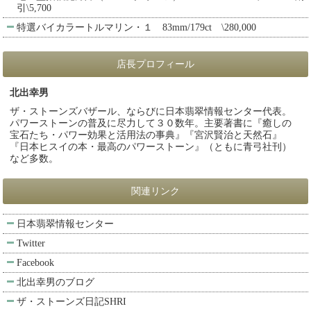
引\5,700
特選バイカラートルマリン・１ 83mm/179ct \280,000
店長プロフィール
北出幸男
ザ・ストーンズバザール、ならびに日本翡翠情報センター代表。
パワーストーンの普及に尽力して３０数年。主要著書に『癒しの
宝石たち・パワー効果と活用法の事典』『宮沢賢治と天然石』
『日本ヒスイの本・最高のパワーストーン』（ともに青弓社刊）
など多数。
関連リンク
日本翡翠情報センター
Twitter
Facebook
北出幸男のブログ
ザ・ストーンズ日記SHRI