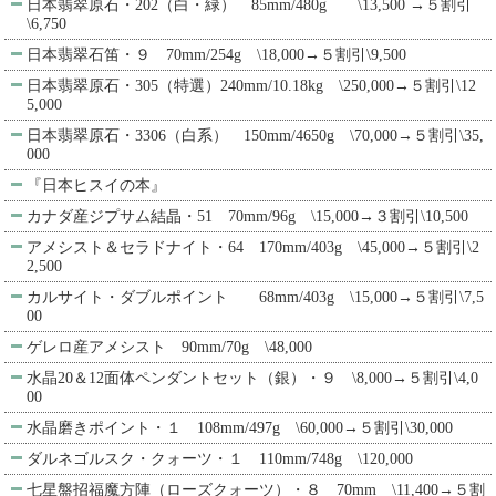
日本翡翠原石・202（白・緑） 85mm/480g \13,500 →５割引
\6,750
日本翡翠石笛・９ 70mm/254g \18,000→５割引\9,500
日本翡翠原石・305（特選）240mm/10.18kg \250,000→５割引\12
5,000
日本翡翠原石・3306（白系） 150mm/4650g \70,000→５割引\35,
000
『日本ヒスイの本』
カナダ産ジプサム結晶・51 70mm/96g \15,000→３割引\10,500
アメシスト＆セラドナイト・64 170mm/403g \45,000→５割引\2
2,500
カルサイト・ダブルポイント 68mm/403g \15,000→５割引\7,5
00
ゲレロ産アメシスト 90mm/70g \48,000
水晶20＆12面体ペンダントセット（銀）・９ \8,000→５割引\4,0
00
水晶磨きポイント・１ 108mm/497g \60,000→５割引\30,000
ダルネゴルスク・クォーツ・１ 110mm/748g \120,000
七星盤招福魔方陣（ローズクォーツ）・８ 70mm \11,400→５割