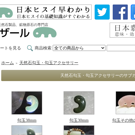
天然石製品、鉱物原石の専門店
ートを見る
商品検索
ホーム
天然石勾玉・勾玉アクセサリー
＞
天然石勾玉・勾玉アクセサリーのサブ
勾玉38mm
勾玉30mm
勾玉その他