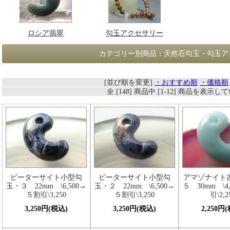
ロシア翡翠
勾玉アクセサリー
カテゴリー別商品：天然石勾玉・勾玉ア
[並び順を変更]
・おすすめ順
・価格順
全 [148] 商品中 [1-12] 商品を表示
ピーターサイト小型勾
ピーターサイト小型勾
アマゾナイト
玉・３ 22mm \6,500→
玉・２ 22mm \6,500→
５ 30mm \4
５割引\3,250
５割引\3,250
引\2,2
3,250円(税込)
3,250円(税込)
2,250円