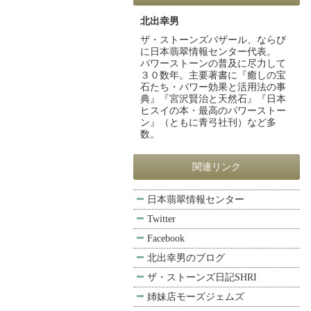
北出幸男
ザ・ストーンズバザール、ならび
に日本翡翠情報センター代表。
パワーストーンの普及に尽力して
３０数年。主要著書に『癒しの宝
石たち・パワー効果と活用法の事
典』『宮沢賢治と天然石』『日本
ヒスイの本・最高のパワーストー
ン』（ともに青弓社刊）など多
数。
関連リンク
日本翡翠情報センター
Twitter
Facebook
北出幸男のブログ
ザ・ストーンズ日記SHRI
姉妹店モーズジェムズ