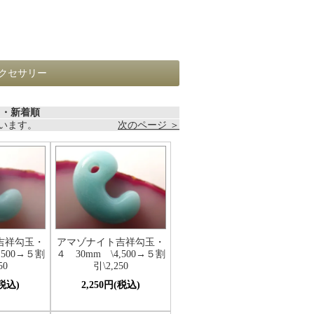
クセサリー
・新着順
しています。
次のページ ＞
吉祥勾玉・
アマゾナイト吉祥勾玉・
,500→５割
４ 30mm \4,500→５割
50
引\2,250
(税込)
2,250円(税込)