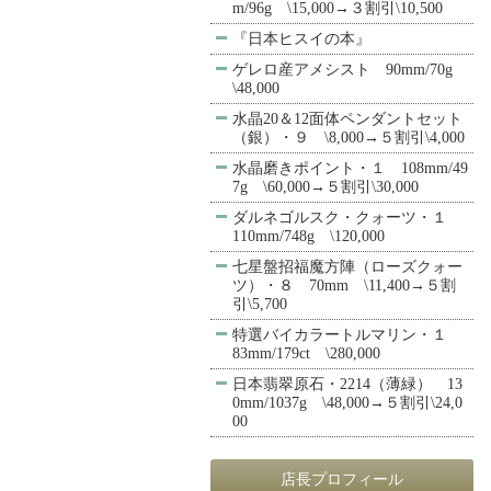
m/96g \15,000→３割引\10,500
『日本ヒスイの本』
ゲレロ産アメシスト 90mm/70g
\48,000
水晶20＆12面体ペンダントセット
（銀）・９ \8,000→５割引\4,000
水晶磨きポイント・１ 108mm/49
7g \60,000→５割引\30,000
ダルネゴルスク・クォーツ・１
110mm/748g \120,000
七星盤招福魔方陣（ローズクォー
ツ）・８ 70mm \11,400→５割
引\5,700
特選バイカラートルマリン・１
83mm/179ct \280,000
日本翡翠原石・2214（薄緑） 13
0mm/1037g \48,000→５割引\24,0
00
店長プロフィール