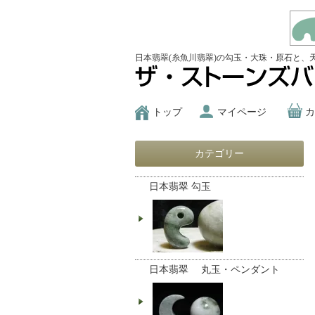
日本翡翠(糸魚川翡翠)の勾玉・大珠・原石と、
トップ
マイページ
カ
カテゴリー
日本翡翠 勾玉
日本翡翠 丸玉・ペンダント