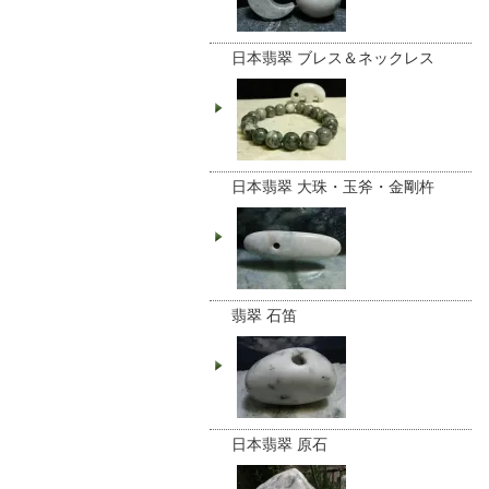
日本翡翠 ブレス＆ネックレス
日本翡翠 大珠・玉斧・金剛杵
翡翠 石笛
日本翡翠 原石