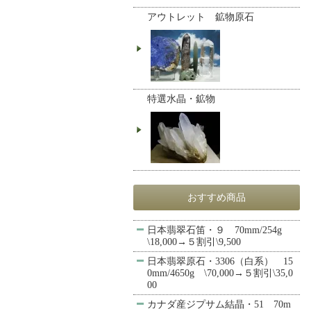
アウトレット 鉱物原石
特選水晶・鉱物
おすすめ商品
日本翡翠石笛・９ 70mm/254g
\18,000→５割引\9,500
日本翡翠原石・3306（白系） 15
0mm/4650g \70,000→５割引\35,0
00
カナダ産ジプサム結晶・51 70m