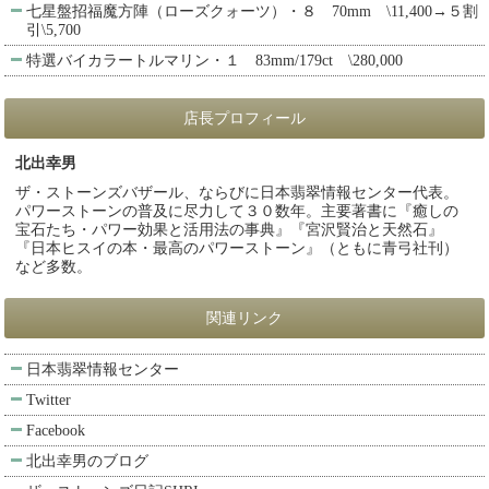
七星盤招福魔方陣（ローズクォーツ）・８ 70mm \11,400→５割
引\5,700
特選バイカラートルマリン・１ 83mm/179ct \280,000
店長プロフィール
北出幸男
ザ・ストーンズバザール、ならびに日本翡翠情報センター代表。
パワーストーンの普及に尽力して３０数年。主要著書に『癒しの
宝石たち・パワー効果と活用法の事典』『宮沢賢治と天然石』
『日本ヒスイの本・最高のパワーストーン』（ともに青弓社刊）
など多数。
関連リンク
日本翡翠情報センター
Twitter
Facebook
北出幸男のブログ