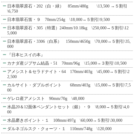
日本翡翠原石・202（白・緑） 85mm/480g \13,500 →５割引
\6,750
日本翡翠石笛・９ 70mm/254g \18,000→５割引\9,500
日本翡翠原石・305（特選）240mm/10.18kg \250,000→５割引\12
5,000
日本翡翠原石・3306（白系） 150mm/4650g \70,000→５割引\35,
000
『日本ヒスイの本』
カナダ産ジプサム結晶・51 70mm/96g \15,000→３割引\10,500
アメシスト＆セラドナイト・64 170mm/403g \45,000→５割引\2
2,500
カルサイト・ダブルポイント 68mm/403g \15,000→５割引\7,5
00
ゲレロ産アメシスト 90mm/70g \48,000
水晶20＆12面体ペンダントセット（銀）・９ \8,000→５割引\4,0
00
水晶磨きポイント・１ 108mm/497g \60,000→５割引\30,000
ダルネゴルスク・クォーツ・１ 110mm/748g \120,000