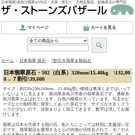
日本翡翠(糸魚川翡翠)の勾玉・大珠・原石と、天然石製品、鉱物原石の専門店
マイページ
カートを見る
ホーム
日本翡翠 原石
7割引き翡翠＆類似石
＞
＞
日本翡翠原石・502（白系）320mm/15.40kg \132,00
0→７割引\39,600
サイズ：約320x230x160mm、15.40kg黒い模様は奥深くまではいって
いないように見えます。新潟県糸魚川市産の翡翠原石です。通称糸
魚川翡翠とよばれています。白色の模様が入っています。勾玉やビ
ーズなどの制作用に保管してあった原石です。サイズが大きくクラ
ックが少ないので、歩留まりよく加工できます。数字は消してお届
けします。
翡翠は日本を代表する国の石、私たちにとっては特別に意義深い宝
石です。翡翠製品を愛用すると心の内側が活性化されて、モノや人
を引き寄せるよう働きかけてくれます。だから日本翡翠は「縁」を