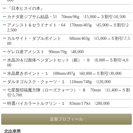
000
『日本ヒスイの本』
カナダ産ジプサム結晶・51 70mm/96g \15,000→３割引\10,500
アメシスト＆セラドナイト・64 170mm/403g \45,000→５割引\2
2,500
カルサイト・ダブルポイント 68mm/403g \15,000→５割引\7,5
00
ゲレロ産アメシスト 90mm/70g \48,000
水晶20＆12面体ペンダントセット（銀）・９ \8,000→５割引\4,0
00
水晶磨きポイント・１ 108mm/497g \60,000→５割引\30,000
ダルネゴルスク・クォーツ・１ 110mm/748g \120,000
七星盤招福魔方陣（ローズクォーツ）・８ 70mm \11,400→５割
引\5,700
特選バイカラートルマリン・１ 83mm/179ct \280,000
店長プロフィール
北出幸男