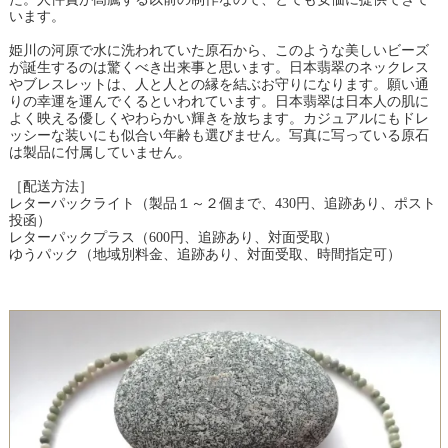
います。
姫川の河原で水に洗われていた原石から、このような美しいビーズ
が誕生するのは驚くべき出来事と思います。日本翡翠のネックレス
やブレスレットは、人と人との縁を結ぶお守りになります。願い通
りの幸運を運んでくるといわれています。日本翡翠は日本人の肌に
よく映える優しくやわらかい輝きを放ちます。カジュアルにもドレ
ッシーな装いにも似合い年齢も選びません。写真に写っている原石
は製品に付属していません。
［配送方法］
レターパックライト（製品１～２個まで、430円、追跡あり、ポスト
投函）
レターパックプラス（600円、追跡あり、対面受取）
ゆうパック（地域別料金、追跡あり、対面受取、時間指定可）