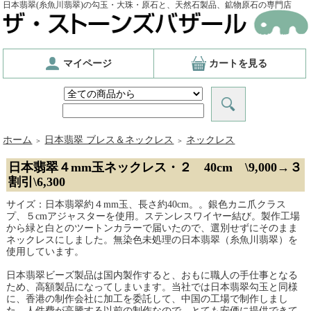
日本翡翠(糸魚川翡翠)の勾玉・大珠・原石と、天然石製品、鉱物原石の専門店
マイページ
カートを見る
ホーム
日本翡翠 ブレス＆ネックレス
ネックレス
＞
＞
日本翡翠４mm玉ネックレス・２ 40cm \9,000→３
割引\6,300
サイズ：日本翡翠約４mm玉、長さ約40cm。。銀色カニ爪クラス
プ、５cmアジャスターを使用。ステンレスワイヤー結び。製作工場
から緑と白とのツートンカラーで届いたので、選別せずにそのまま
ネックレスにしました。無染色未処理の日本翡翠（糸魚川翡翠）を
使用しています。
日本翡翠ビーズ製品は国内製作すると、おもに職人の手仕事となる
ため、高額製品になってしまいます。当社では日本翡翠勾玉と同様
に、香港の制作会社に加工を委託して、中国の工場で制作しまし
た。人件費が高騰する以前の制作なので、とても安価に提供できて