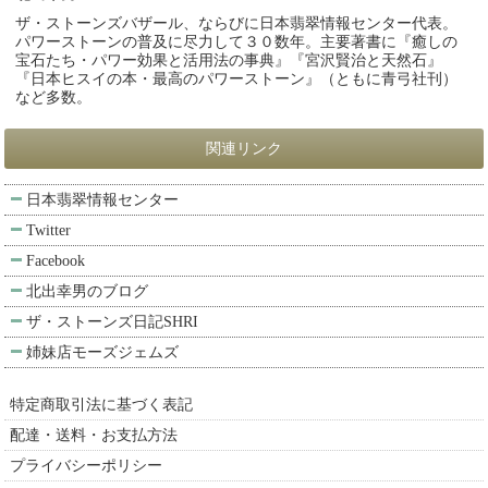
ザ・ストーンズバザール、ならびに日本翡翠情報センター代表。
パワーストーンの普及に尽力して３０数年。主要著書に『癒しの
宝石たち・パワー効果と活用法の事典』『宮沢賢治と天然石』
『日本ヒスイの本・最高のパワーストーン』（ともに青弓社刊）
など多数。
関連リンク
日本翡翠情報センター
Twitter
Facebook
北出幸男のブログ
ザ・ストーンズ日記SHRI
姉妹店モーズジェムズ
特定商取引法に基づく表記
配達・送料・お支払方法
プライバシーポリシー