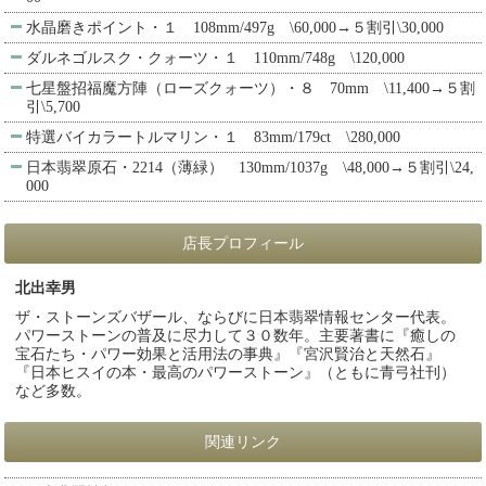
水晶磨きポイント・１ 108mm/497g \60,000→５割引\30,000
ダルネゴルスク・クォーツ・１ 110mm/748g \120,000
七星盤招福魔方陣（ローズクォーツ）・８ 70mm \11,400→５割
引\5,700
特選バイカラートルマリン・１ 83mm/179ct \280,000
日本翡翠原石・2214（薄緑） 130mm/1037g \48,000→５割引\24,
000
店長プロフィール
北出幸男
ザ・ストーンズバザール、ならびに日本翡翠情報センター代表。
パワーストーンの普及に尽力して３０数年。主要著書に『癒しの
宝石たち・パワー効果と活用法の事典』『宮沢賢治と天然石』
『日本ヒスイの本・最高のパワーストーン』（ともに青弓社刊）
など多数。
関連リンク