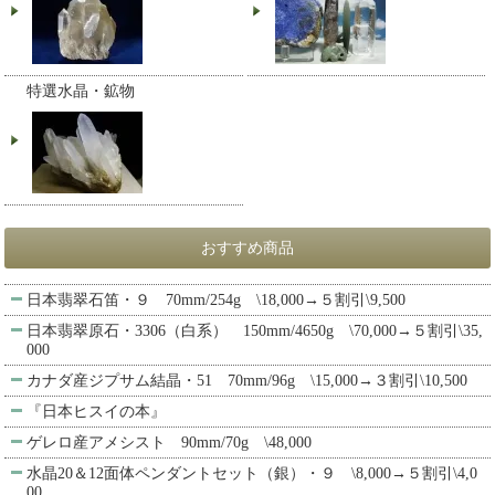
特選水晶・鉱物
おすすめ商品
日本翡翠石笛・９ 70mm/254g \18,000→５割引\9,500
日本翡翠原石・3306（白系） 150mm/4650g \70,000→５割引\35,
000
カナダ産ジプサム結晶・51 70mm/96g \15,000→３割引\10,500
『日本ヒスイの本』
ゲレロ産アメシスト 90mm/70g \48,000
水晶20＆12面体ペンダントセット（銀）・９ \8,000→５割引\4,0
00