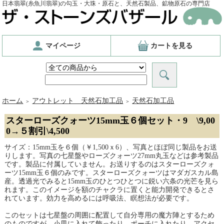
日本翡翠(糸魚川翡翠)の勾玉・大珠・原石と、天然石製品、鉱物原石の専門店
マイページ
カートを見る
ホーム
アウトレット 天然石加工品
天然石加工品
＞
＞
スターローズクォーツ15mm玉６個セット・9 \9,00
0→５割引\4,500
サイズ：15mm玉を６個（￥1,500ｘ6）、写真とほぼ同じ製品をお送
りします。写真の七星盤やローズクォーツ27mm丸玉などは参考製品
です。製品に付属していません。お送りするのはスターローズクォ
ーツ15mm玉６個のみです。スターローズクォーツはマダガスカル島
産。透過光でみると15mm玉のひとつひとつに鋭い六条の光芒を見ら
れます。このイメージを額のチャクラに置くと能力開発できるとさ
れています。効力を高めるには呼吸法、瞑想法が必要です。
このセットは七星盤の周囲に配置して自分専用の魔方陣とするため
のものですが、小皿に入れて飾ったり、ポーチに入れたり、アクセ