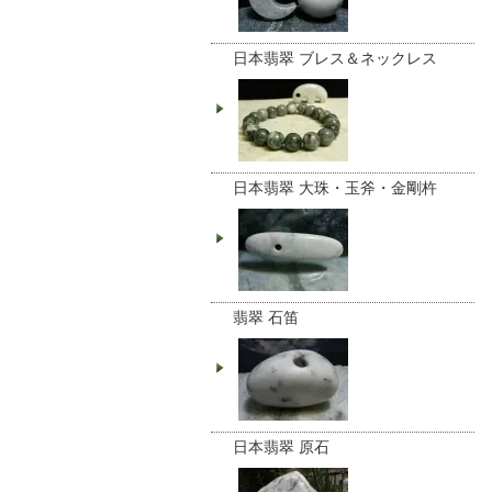
日本翡翠 ブレス＆ネックレス
日本翡翠 大珠・玉斧・金剛杵
翡翠 石笛
日本翡翠 原石