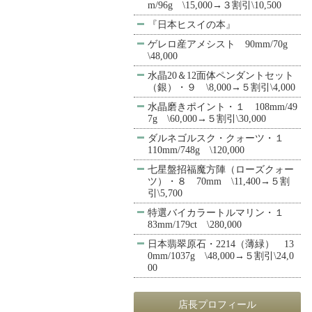
m/96g \15,000→３割引\10,500
『日本ヒスイの本』
ゲレロ産アメシスト 90mm/70g
\48,000
水晶20＆12面体ペンダントセット
（銀）・９ \8,000→５割引\4,000
水晶磨きポイント・１ 108mm/49
7g \60,000→５割引\30,000
ダルネゴルスク・クォーツ・１
110mm/748g \120,000
七星盤招福魔方陣（ローズクォー
ツ）・８ 70mm \11,400→５割
引\5,700
特選バイカラートルマリン・１
83mm/179ct \280,000
日本翡翠原石・2214（薄緑） 13
0mm/1037g \48,000→５割引\24,0
00
店長プロフィール