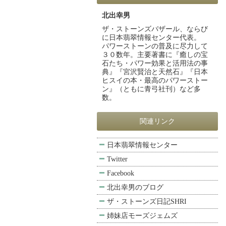
北出幸男
ザ・ストーンズバザール、ならび
に日本翡翠情報センター代表。
パワーストーンの普及に尽力して
３０数年。主要著書に『癒しの宝
石たち・パワー効果と活用法の事
典』『宮沢賢治と天然石』『日本
ヒスイの本・最高のパワーストー
ン』（ともに青弓社刊）など多
数。
関連リンク
日本翡翠情報センター
Twitter
Facebook
北出幸男のブログ
ザ・ストーンズ日記SHRI
姉妹店モーズジェムズ