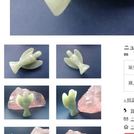
ニュ
m 
販
購
» 