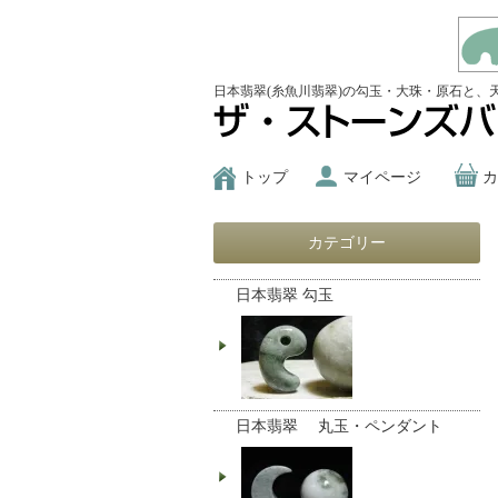
日本翡翠(糸魚川翡翠)の勾玉・大珠・原石と、
トップ
マイページ
カ
カテゴリー
日本翡翠 勾玉
日本翡翠 丸玉・ペンダント