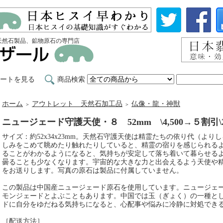
天然石製品、鉱物原石の専門店
ートを見る
商品検索
ホーム
アウトレット 天然石加工品
仏像・龍・神獣
＞
＞
ニュージェード守護天使・８ 52mm \4,500→５割引\
サイズ：約52x34x23mm。天然石守護天使は精霊たちの依り代（よ
しみをこめて眺めたり触れたりしていると、精霊の宿りを感じられる
ることがわかるようになると、気持ちが安定して落ち着いて暮らせる
曇ることも少なくなります。宇宙的な大きな力と出会えるよう天使や
をお送りします。写真の原石は製品に付属していません。
この製品は中国産ニュージェード原石を使用しています。ニュージェ
モンジェードとよぶこともあります。中国では玉（ぎょく）の一種と
ドに自分をゆだねる気持ちになると、心配事や悩みに冷静に対処でき
［配送方法］