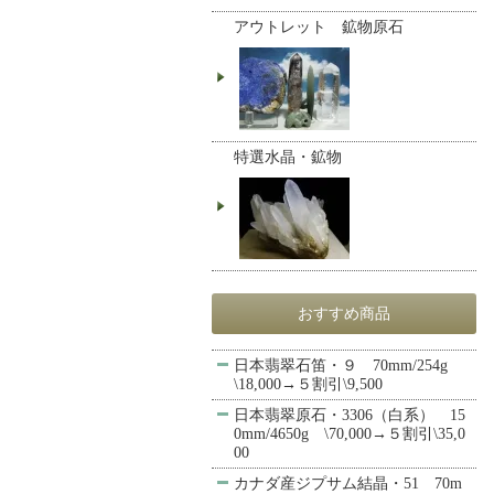
アウトレット 鉱物原石
特選水晶・鉱物
おすすめ商品
日本翡翠石笛・９ 70mm/254g
\18,000→５割引\9,500
日本翡翠原石・3306（白系） 15
0mm/4650g \70,000→５割引\35,0
00
カナダ産ジプサム結晶・51 70m