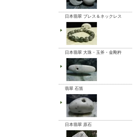
日本翡翠 ブレス＆ネックレス
日本翡翠 大珠・玉斧・金剛杵
翡翠 石笛
日本翡翠 原石