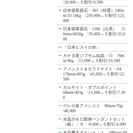
\18,000→５割引\9,500
日本翡翠原石・305（特選）240m
m/10.18kg \250,000→５割引\125,
000
日本翡翠原石・3306（白系） 15
0mm/4650g \70,000→５割引\35,0
00
『日本ヒスイの本』
カナダ産ジプサム結晶・51 70m
m/96g \15,000→３割引\10,500
アメシスト＆セラドナイト・64
170mm/403g \45,000→５割引\22,
500
カルサイト・ダブルポイント
68mm/403g \15,000→５割引\7,50
0
ゲレロ産アメシスト 90mm/70g
\48,000
水晶20＆12面体ペンダントセット
（銀）・９ \8,000→５割引\4,000
水晶磨きポイント・１ 108mm/49