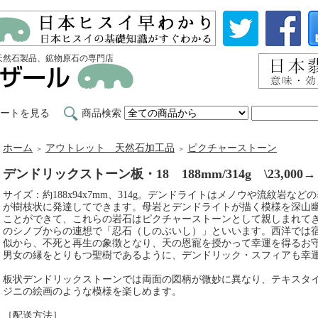
天然石製品、鉱物原石の専門店
ートを見る
商品検索
ホーム
アウトレット 天然石加工品
ピクチャーストーン
＞
＞
デンドリックストーン板・18 188mm/314g \23,000→５
サイズ：約188x94x7mm、314g。デンドライトはメノウや流紋岩
が樹枝状に発達してできます。母岩とデンドライトが描く模様を深山
ことができて、これらの岩石はピクチャーストーンとして親しまれて
のシノブからの連想で「忍石（しのぶいし）」といいます。西洋では
似から、不死と再生の象徴となり、天の恩寵を授かって幸運を得るお
男女の縁をとりもつ聖樹であるように、デンドリック・スフィアも幸
板状デンドリックストーンでは両面の図柄が微妙に異なり、テキスタ
ジニの絵画のような模様を楽しめます。
［配送方法］