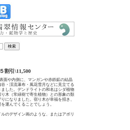
割引\11,500
などの表面や内側に、マンガンや赤鉄鉱の結晶
幽谷・渓流瀑布・風花雪月などに見立てる
きました。デンドライトの和名はシダ植物
宿り木（常緑樹で寄生植物）との形象の類
守りになりました。宿り木が幸福を招き、
運を運んでくることでしょう。
イルのデザイン画のような、またはアボリ