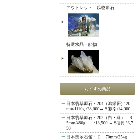
アウトレット 鉱物原石
特選水晶・鉱物
おすすめ商品
日本翡翠原石・204（濃緑斑) 120
mm/1110g \28,000→５割引\14,000
日本翡翠原石・202（白・緑） 8
5mm/480g \13,500 →５割引\6,7
50
日本翡翠石笛・９ 70mm/254g