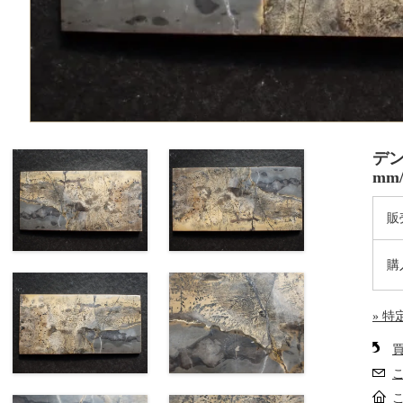
デン
mm/
販
購
» 