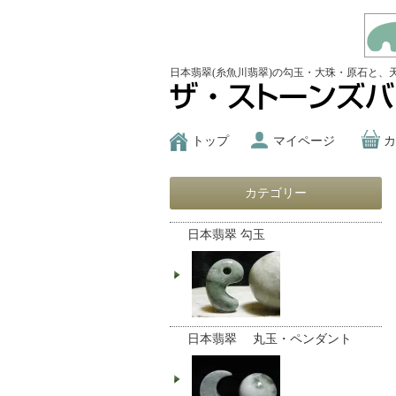
日本翡翠(糸魚川翡翠)の勾玉・大珠・原石と、
トップ
マイページ
カ
カテゴリー
日本翡翠 勾玉
日本翡翠 丸玉・ペンダント