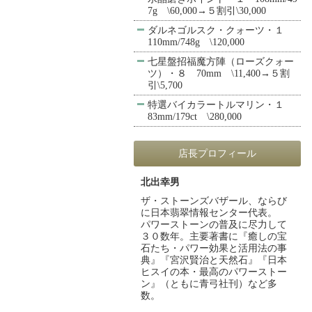
7g \60,000→５割引\30,000
ダルネゴルスク・クォーツ・１
110mm/748g \120,000
七星盤招福魔方陣（ローズクォー
ツ）・８ 70mm \11,400→５割
引\5,700
特選バイカラートルマリン・１
83mm/179ct \280,000
店長プロフィール
北出幸男
ザ・ストーンズバザール、ならび
に日本翡翠情報センター代表。
パワーストーンの普及に尽力して
３０数年。主要著書に『癒しの宝
石たち・パワー効果と活用法の事
典』『宮沢賢治と天然石』『日本
ヒスイの本・最高のパワーストー
ン』（ともに青弓社刊）など多
数。