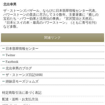
北出幸男
ザ・ストーンズバザール、ならびに日本翡翠情報センター代表。
パワーストーンの普及に尽力して３０数年。主要著書に『癒しの
宝石たち・パワー効果と活用法の事典』『宮沢賢治と天然石』
『日本ヒスイの本・最高のパワーストーン』（ともに青弓社刊）
など多数。
関連リンク
日本翡翠情報センター
Twitter
Facebook
北出幸男のブログ
ザ・ストーンズ日記SHRI
姉妹店モーズジェムズ
特定商取引法に基づく表記
配達・送料・お支払方法