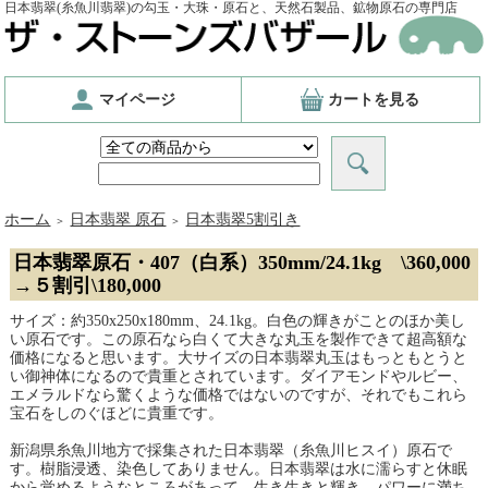
日本翡翠(糸魚川翡翠)の勾玉・大珠・原石と、天然石製品、鉱物原石の専門店
マイページ
カートを見る
ホーム
日本翡翠 原石
日本翡翠5割引き
＞
＞
日本翡翠原石・407（白系）350mm/24.1kg \360,000
→５割引\180,000
サイズ：約350x250x180mm、24.1kg。白色の輝きがことのほか美し
い原石です。この原石なら白くて大きな丸玉を製作できて超高額な
価格になると思います。大サイズの日本翡翠丸玉はもっともとうと
い御神体になるので貴重とされています。ダイアモンドやルビー、
エメラルドなら驚くような価格ではないのですが、それでもこれら
宝石をしのぐほどに貴重です。
新潟県糸魚川地方で採集された日本翡翠（糸魚川ヒスイ）原石で
す。樹脂浸透、染色してありません。日本翡翠は水に濡らすと休眠
から覚めるようなところがあって、生き生きと輝き、パワーに満ち