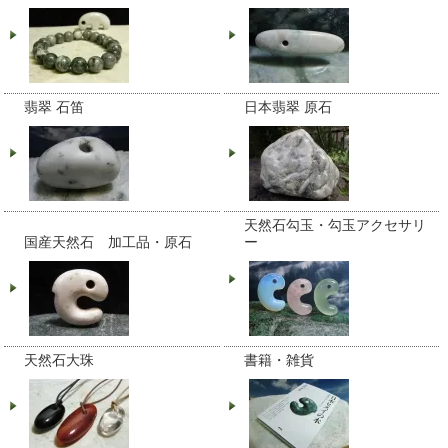
翡翠 石笛
日本翡翠 原石
天然石勾玉・勾玉アクセサリ
国産天然石 加工品・原石
ー
天然石大珠
書籍・雑貨