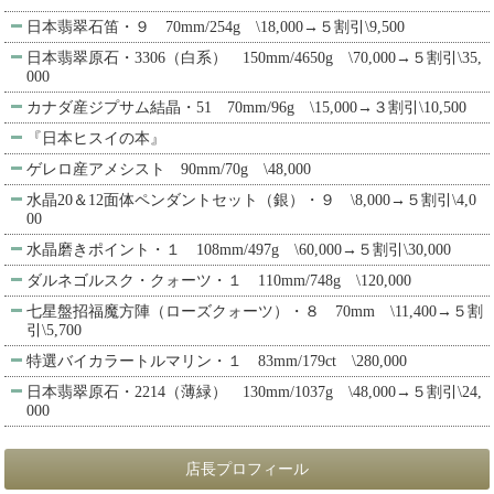
日本翡翠石笛・９ 70mm/254g \18,000→５割引\9,500
日本翡翠原石・3306（白系） 150mm/4650g \70,000→５割引\35,
000
カナダ産ジプサム結晶・51 70mm/96g \15,000→３割引\10,500
『日本ヒスイの本』
ゲレロ産アメシスト 90mm/70g \48,000
水晶20＆12面体ペンダントセット（銀）・９ \8,000→５割引\4,0
00
水晶磨きポイント・１ 108mm/497g \60,000→５割引\30,000
ダルネゴルスク・クォーツ・１ 110mm/748g \120,000
七星盤招福魔方陣（ローズクォーツ）・８ 70mm \11,400→５割
引\5,700
特選バイカラートルマリン・１ 83mm/179ct \280,000
日本翡翠原石・2214（薄緑） 130mm/1037g \48,000→５割引\24,
000
店長プロフィール