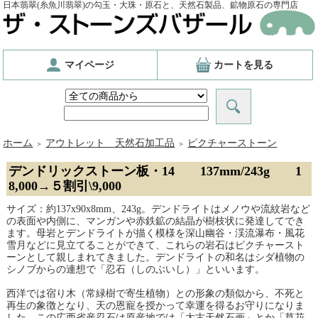
日本翡翠(糸魚川翡翠)の勾玉・大珠・原石と、天然石製品、鉱物原石の専門店
マイページ
カートを見る
ホーム
アウトレット 天然石加工品
ピクチャーストーン
＞
＞
デンドリックストーン板・14 137mm/243g 1
8,000→５割引\9,000
サイズ：約137x90x8mm、243g。デンドライトはメノウや流紋岩など
の表面や内側に、マンガンや赤鉄鉱の結晶が樹枝状に発達してでき
ます。母岩とデンドライトが描く模様を深山幽谷・渓流瀑布・風花
雪月などに見立てることができて、これらの岩石はピクチャースト
ーンとして親しまれてきました。デンドライトの和名はシダ植物の
シノブからの連想で「忍石（しのぶいし）」といいます。
西洋では宿り木（常緑樹で寄生植物）との形象の類似から、不死と
再生の象徴となり、天の恩寵を授かって幸運を得るお守りになりま
した。この広西省産忍石は原産地では「太古天然石画」とか「草花