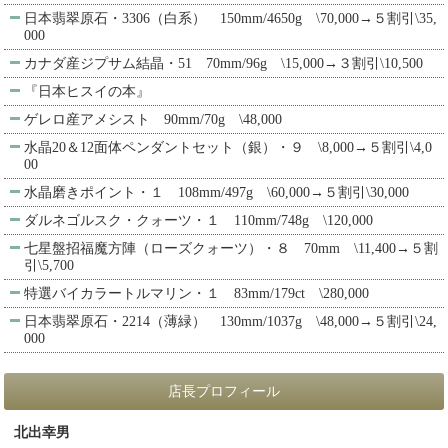
日本翡翠原石・3306（白系） 150mm/4650g \70,000→５割引\35,
000
カナダ産ジプサム結晶・51 70mm/96g \15,000→３割引\10,500
『日本ヒスイの本』
ゲレロ産アメシスト 90mm/70g \48,000
水晶20＆12面体ペンダントセット（銀）・９ \8,000→５割引\4,0
00
水晶磨きポイント・１ 108mm/497g \60,000→５割引\30,000
ダルネゴルスク・クォーツ・１ 110mm/748g \120,000
七星盤招福魔方陣（ローズクォーツ）・８ 70mm \11,400→５割
引\5,700
特選バイカラートルマリン・１ 83mm/179ct \280,000
日本翡翠原石・2214（薄緑） 130mm/1037g \48,000→５割引\24,
000
店長プロフィール
北出幸男