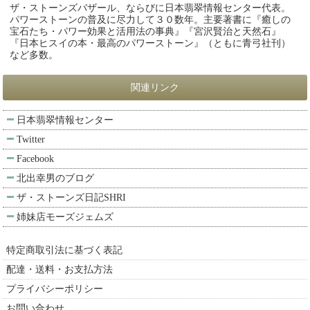
ザ・ストーンズバザール、ならびに日本翡翠情報センター代表。
パワーストーンの普及に尽力して３０数年。主要著書に『癒しの
宝石たち・パワー効果と活用法の事典』『宮沢賢治と天然石』
『日本ヒスイの本・最高のパワーストーン』（ともに青弓社刊）
など多数。
関連リンク
日本翡翠情報センター
Twitter
Facebook
北出幸男のブログ
ザ・ストーンズ日記SHRI
姉妹店モーズジェムズ
特定商取引法に基づく表記
配達・送料・お支払方法
プライバシーポリシー
お問い合わせ