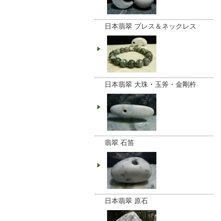
日本翡翠 ブレス＆ネックレス
日本翡翠 大珠・玉斧・金剛杵
翡翠 石笛
日本翡翠 原石