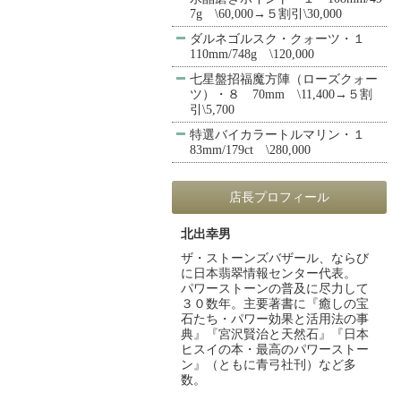
7g \60,000→５割引\30,000
ダルネゴルスク・クォーツ・１
110mm/748g \120,000
七星盤招福魔方陣（ローズクォー
ツ）・８ 70mm \11,400→５割
引\5,700
特選バイカラートルマリン・１
83mm/179ct \280,000
店長プロフィール
北出幸男
ザ・ストーンズバザール、ならび
に日本翡翠情報センター代表。
パワーストーンの普及に尽力して
３０数年。主要著書に『癒しの宝
石たち・パワー効果と活用法の事
典』『宮沢賢治と天然石』『日本
ヒスイの本・最高のパワーストー
ン』（ともに青弓社刊）など多
数。