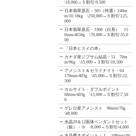
\18,000→５割引\9,500
日本翡翠原石・305（特選）240m
m/10.18kg \250,000→５割引\125,
000
日本翡翠原石・3306（白系） 15
0mm/4650g \70,000→５割引\35,0
00
『日本ヒスイの本』
カナダ産ジプサム結晶・51 70m
m/96g \15,000→３割引\10,500
アメシスト＆セラドナイト・64
170mm/403g \45,000→５割引\22,
500
カルサイト・ダブルポイント
68mm/403g \15,000→５割引\7,50
0
ゲレロ産アメシスト 90mm/70g
\48,000
水晶20＆12面体ペンダントセット
（銀）・９ \8,000→５割引\4,000
水晶磨きポイント・１ 108mm/49