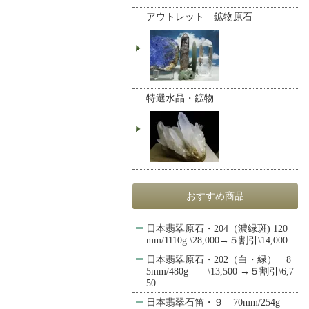
アウトレット 鉱物原石
特選水晶・鉱物
おすすめ商品
日本翡翠原石・204（濃緑斑) 120
mm/1110g \28,000→５割引\14,000
日本翡翠原石・202（白・緑） 8
5mm/480g \13,500 →５割引\6,7
50
日本翡翠石笛・９ 70mm/254g