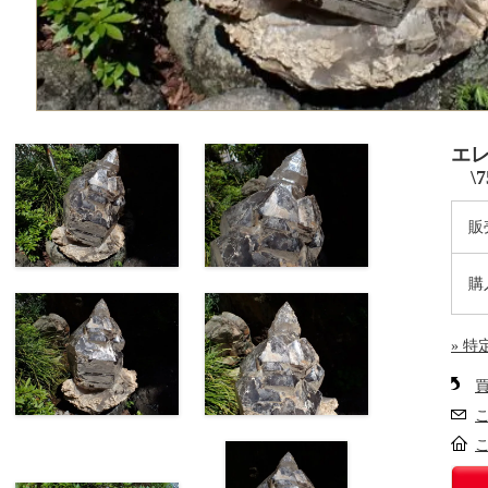
エレ
\75
販
購
» 