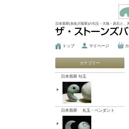
日本翡翠(糸魚川翡翠)の勾玉・大珠・原石と、
トップ
マイページ
カ
カテゴリー
日本翡翠 勾玉
日本翡翠 丸玉・ペンダント