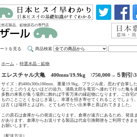
天然石製品、鉱物原石の専門店
ートを見る
商品検索
ホーム
特選水晶・鉱物
＞
エレスチャル大亀 400mm/19.9kg \750,000→５割引\37
サイズ：約400x300x180mm、重量19.9kg。ブラジル産。思わず
なことこのうえないほどの迫力。浦島太郎を竜宮へ連れて行った亀を
多数の来客が集う場所に飾れば千客万来の縁起物になります。ご自宅
ものことごとくをはじき返し、幸運を招き寄せてくれることでしょう
は古くは瑞祥とよばれ、とてもめでたい出来事と喜ばれてきました。
この原石は倉庫からの発送になります。倉庫が遠方にあるため、発送
があります。倉庫からお送りする製品は代金引換郵便をご利用できま
お願いします。
［配送方法］