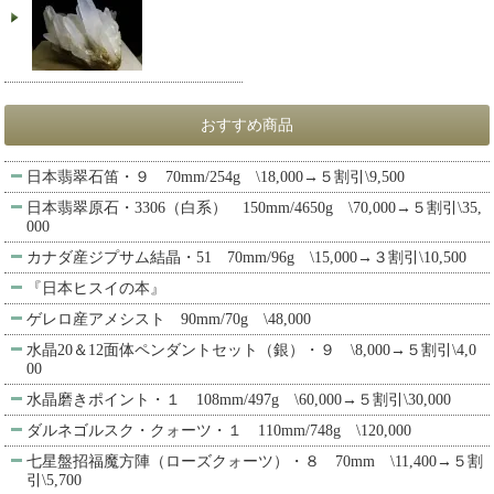
おすすめ商品
日本翡翠石笛・９ 70mm/254g \18,000→５割引\9,500
日本翡翠原石・3306（白系） 150mm/4650g \70,000→５割引\35,
000
カナダ産ジプサム結晶・51 70mm/96g \15,000→３割引\10,500
『日本ヒスイの本』
ゲレロ産アメシスト 90mm/70g \48,000
水晶20＆12面体ペンダントセット（銀）・９ \8,000→５割引\4,0
00
水晶磨きポイント・１ 108mm/497g \60,000→５割引\30,000
ダルネゴルスク・クォーツ・１ 110mm/748g \120,000
七星盤招福魔方陣（ローズクォーツ）・８ 70mm \11,400→５割
引\5,700