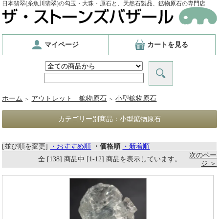
日本翡翠(糸魚川翡翠)の勾玉・大珠・原石と、天然石製品、鉱物原石の専門店
マイページ
カートを見る
ホーム
アウトレット 鉱物原石
小型鉱物原石
＞
＞
カテゴリー別商品：小型鉱物原石
[並び順を変更]
・おすすめ順
・価格順
・新着順
次のペー
全 [138] 商品中 [1-12] 商品を表示しています。
ジ ＞