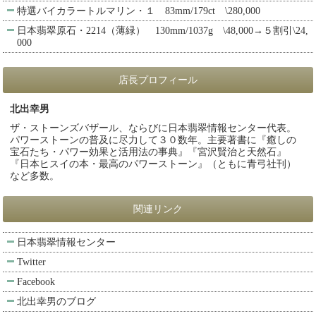
特選バイカラートルマリン・１ 83mm/179ct \280,000
日本翡翠原石・2214（薄緑） 130mm/1037g \48,000→５割引\24,
000
店長プロフィール
北出幸男
ザ・ストーンズバザール、ならびに日本翡翠情報センター代表。
パワーストーンの普及に尽力して３０数年。主要著書に『癒しの
宝石たち・パワー効果と活用法の事典』『宮沢賢治と天然石』
『日本ヒスイの本・最高のパワーストーン』（ともに青弓社刊）
など多数。
関連リンク
日本翡翠情報センター
Twitter
Facebook
北出幸男のブログ